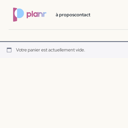
?> ?> ?> ?> ?> ?>
à propos
contact
Votre panier est actuellement vide.