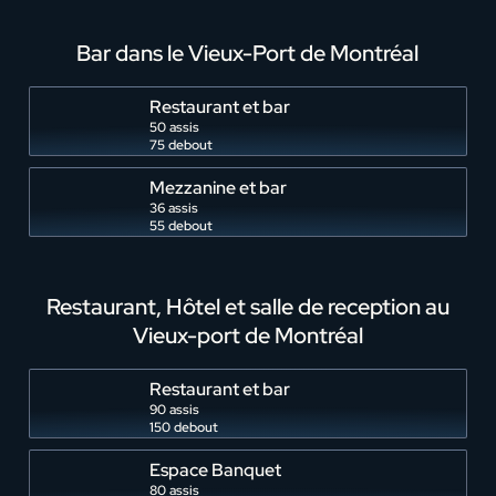
Heure de fin
Bar dans le Vieux-Port de Montréal
Restaurant et bar
50 assis
75 debout
Dates et heures flexibles / peut encore changer
Mezzanine et bar
36 assis
+
55 debout
+ ajouter une date
Restaurant, Hôtel et salle de reception au
Vieux-port de Montréal
Quelle(s) date(s) souhaitez-vous ?
Restaurant et bar
90 assis
150 debout
Espace Banquet
80 assis