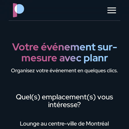
?> ?> ?> ?> ?> ?>
à propos
contact
Votre événement sur-
mesure avec planr
ORGANISER MON ÉVÈNEMENT
Organisez votre événement en quelques clics.
Dites-nous en plus sur votre
Quel type d’évènement souhaitez-
Quel(s) service(s) souhaitez-vous
À propos de vous
Quel(s) emplacement(s) vous
événement
vous organiser?
inclure?
intéresse?
*
*
Nous vous répondrons dans les meilleurs
Combien d’invités prévoyez-vous?
Évènement privé
délais.
Lounge au centre-ville de Montréal
Nourriture / traiteur