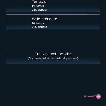
Terrasse
140 assis
260 debout
Salle intérieure
140 assis
260 debout
Trouvez-
Trouvez-moi une salle
moi
(Nous avons d’autres salles disponibles)
une
salle
nombre
de
salle
SUIVANT
*