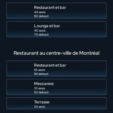
Évènement corporatif
Nombre d'invités (approximatif)
*
Restaurant et bar
Prénom
DJ/band
*
44 assis
80 debout
Décoration et ambiance
Nom
*
Lounge et bar
Mobilier
40 assis
Quel est votre budget global?
70 debout
Courriel
*
Scènes/chapiteaux
Budget global ($)
*
Divertissement
Restaurant au centre-ville de Montréal
Ajoutez vos dates ci-dessous:
Téléphone
*
Sommelier/mixologie
Restaurant et bar
Date du jour
Information additionnelle
65 assis
Son & lumières
98 debout
Service de voiturier
JJ
Mezzanine
33 assis
slash
Staffing
50 debout
MM
Heure de début
slash
Terrasse
20 assis
AAAA