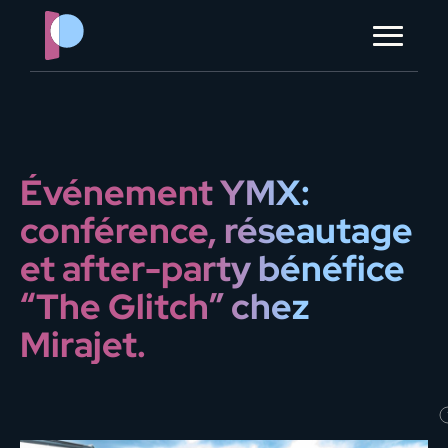
?> ?> ?> ?> ?> ?>
à propos
contact
Événement YMX:
ORGANISER MON ÉVÈNEMENT
conférence, réseautage
et after-party bénéfice
“The Glitch” chez
Mirajet.