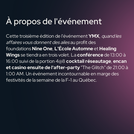
À propos de l'événement
Cette troisième édition de l'événement
YMX
,
quand les
affaires vous donnent des ailes
au profit des
foundations
Nine One
,
L'École Automne
et
Healing
Wings
se tiendra en trois volet. La
conférence
de 13:00 à
16:00 suivi de la portion 4@8
cocktail réseautage
,
encan
et casino ensuite de l'after-party
"The Glitch" de 21:00 à
1:00 AM. Un événement incontournable en marge des
festivités de la semaine de la F-1 au Québec.