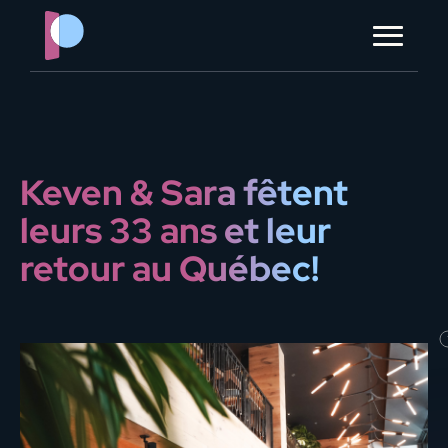
?> ?> ?> ?> ?> ?>
à propos
contact
Keven & Sara fêtent
ORGANISER MON ÉVÈNEMENT
leurs 33 ans et leur
retour au Québec!