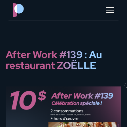
?> ?> ?> ?> ?> ?>
à propos
contact
After Work #139 : Au
ORGANISER MON ÉVÈNEMENT
restaurant ZOËLLE