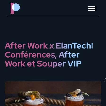
?> ?> ?> ?> ?> ?>
à propos
contact
After Work x ElanTech!
ORGANISER MON ÉVÈNEMENT
Conférences, After
Work et Souper VIP