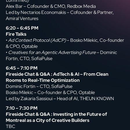
confirmed)
Alex Bar – Cofounder & CMO, Redbox Media
Led by Nectarios Economakis – Cofounder & Partner,
Amiral Ventures
6:20 – 6:45 PM
Fire Talks
•
Ad Context Protocol (AdCP)
– Bosko Milekic, Co-founder
& CPO, Optable
•
Creatives for an Agentic Advertising Future
– Dominic
Fortin, CTO, SofiaPulse
6:45 – 7:10 PM
Fireside Chat & Q&A : AdTech & AI – From Clean
Rooms to Real-Time Optimization
Dominic Fortin – CTO, SofiaPulse
Bosko Milekic – Co-founder & CPO, Optable
Led by Zakaria Sassioui – Head of AI, THEUN KNOWN
7:10 – 7:30 PM
Fireside Chat & Q&A : Investing in the Future of
Montreal as a City of Creative Builders
TBC