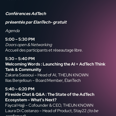
Conférences AdTech
présentés par ElanTech- gratuit
Agenda
5:00 – 5:30 PM
Doors open & Networking
Accueil des participants et réseautage libre.
5:30 – 5:40 PM
Welcoming Words : Launching the AI + AdTech Think
Tank & Community
Zakaria Sassioui – Head of AI, THEUN KNOWN
Ilias Benjelloun – Board Member, ÉlanTech
5:40 – 6:20 PM
Fireside Chat & Q&A : The State of the AdTech
Ecosystem – What’s Next?
Faycal Hajji – Cofounder & CEO, THEUN KNOWN
Laura Di Costanzo – Head of Product, Stay22
(to be