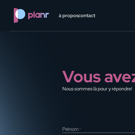
?> ?> ?> ?> ?> ?>
à propos
contact
Vous avez
Nous sommes là pour y répondre!
Prénom
*