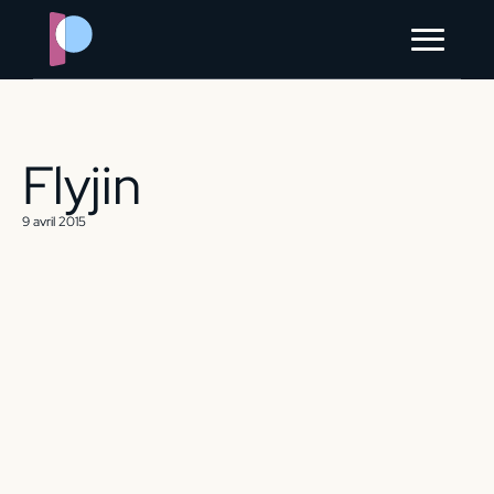
?> ?> ?> ?> ?> ?>
à propos
contact
Flyjin
9 avril 2015
ORGANISER MON ÉVÈNEMENT