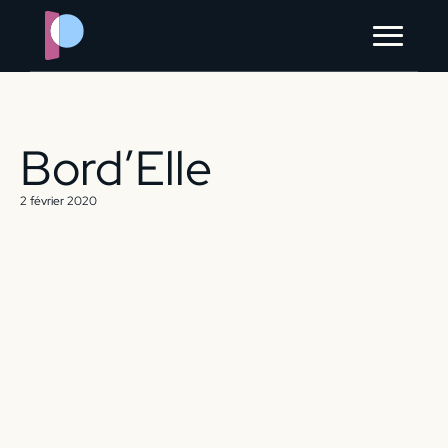
?> ?> ?> ?> ?> ?>
à propos
contact
Bord’Elle
2 février 2020
ORGANISER MON ÉVÈNEMENT