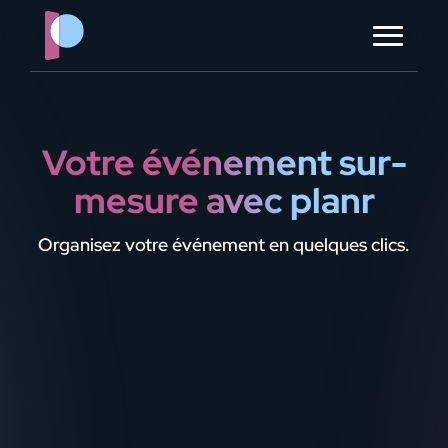
?> ?> ?> ?> ?> ?>
à propos
contact
Votre événement sur-
mesure avec planr
ORGANISER MON ÉVÈNEMENT
Organisez votre événement en quelques clics.