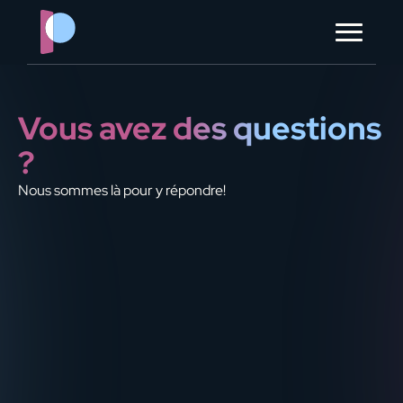
?> ?> ?> ?> ?> ?>
à propos
contact
Vous avez des questions
?
ORGANISER MON ÉVÈNEMENT
Nous sommes là pour y répondre!