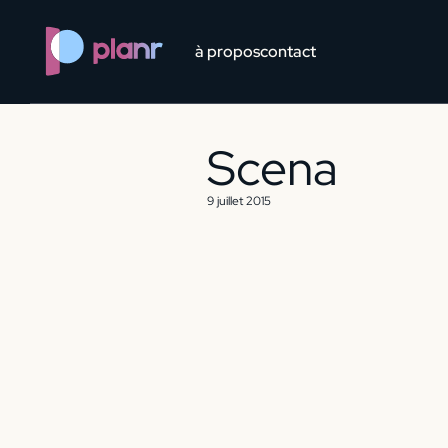
?> ?> ?> ?> ?> ?>
à propos
contact
Scena
9 juillet 2015