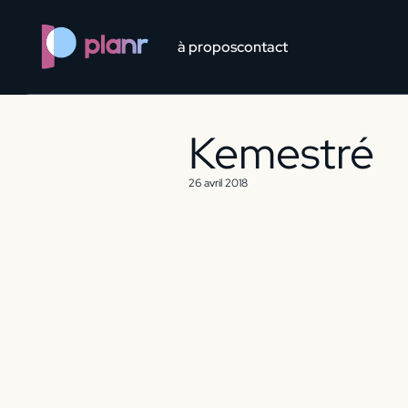
?> ?> ?> ?> ?> ?>
à propos
contact
Kemestré
26 avril 2018